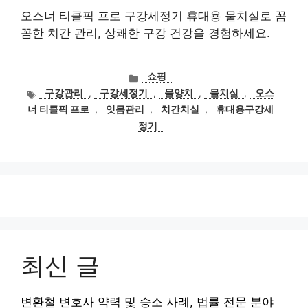
오스너 티클픽 프로 구강세정기 휴대용 물치실로 꼼
꼼한 치간 관리, 상쾌한 구강 건강을 경험하세요.
카
쇼핑
테
태
구강관리
,
구강세정기
,
물양치
,
물치실
,
오스
고
그
너 티클픽 프로
,
잇몸관리
,
치간치실
,
휴대용구강세
리
정기
최신 글
변환철 변호사 약력 및 승소 사례, 법률 전문 분야