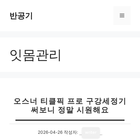
컨
텐
반공기
메
츠
로
뉴
건
너
잇몸관리
뛰
기
오스너 티클픽 프로 구강세정기
써보니 정말 시원해요
2026-04-26
작성자:
writer