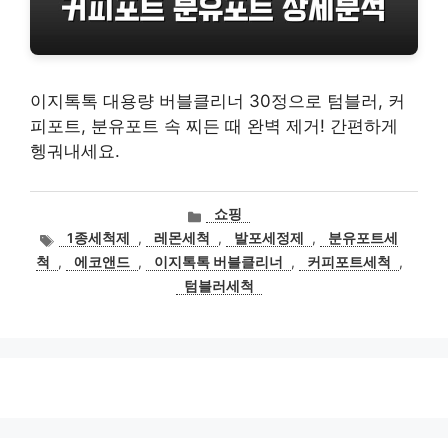
이지톡톡 대용량 버블클리너 30정으로 텀블러, 커
피포트, 분유포트 속 찌든 때 완벽 제거! 간편하게
헹궈내세요.
카
쇼핑
테
태
1종세척제
,
레몬세척
,
발포세정제
,
분유포트세
고
그
척
,
에코앤드
,
이지톡톡 버블클리너
,
커피포트세척
,
리
텀블러세척