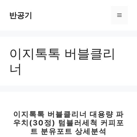
컨
텐
반공기
메
츠
로
뉴
건
너
이지톡톡 버블클리
뛰
기
너
이지톡톡 버블클리너 대용량 파
우치(30정) 텀블러세척 커피포
트 분유포트 상세분석