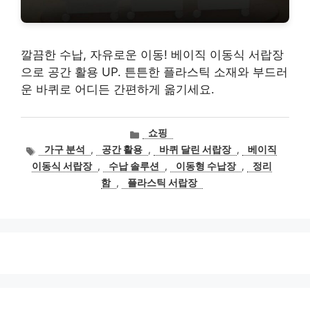
깔끔한 수납, 자유로운 이동! 베이직 이동식 서랍장
으로 공간 활용 UP. 튼튼한 플라스틱 소재와 부드러
운 바퀴로 어디든 간편하게 옮기세요.
카
쇼핑
테
태
가구 분석
,
공간 활용
,
바퀴 달린 서랍장
,
베이직
고
그
이동식 서랍장
,
수납 솔루션
,
이동형 수납장
,
정리
리
함
,
플라스틱 서랍장