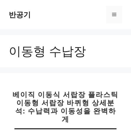
컨
텐
반공기
메
츠
로
뉴
건
너
이동형 수납장
뛰
기
베이직 이동식 서랍장 플라스틱
이동형 서랍장 바퀴형 상세분
석: 수납력과 이동성을 완벽하
게