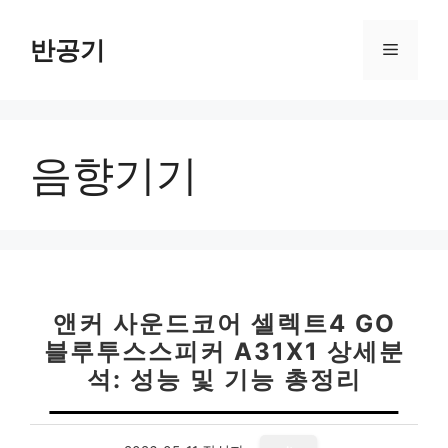
컨
텐
반공기
메
츠
로
뉴
건
너
음향기기
뛰
기
앤커 사운드코어 셀렉트4 GO
블루투스스피커 A31X1 상세분
석: 성능 및 기능 총정리