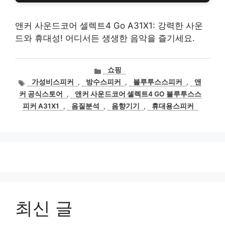
앤커 사운드코어 셀렉트4 Go A31X1: 강력한 사운
드와 휴대성! 어디서든 생생한 음악을 즐기세요.
카
쇼핑
테
태
가성비스피커
,
방수스피커
,
블루투스스피커
,
앤
고
그
커 공식스토어
,
앤커 사운드코어 셀렉트4 GO 블루투스스
리
피커 A31X1
,
음질분석
,
음향기기
,
휴대용스피커
최신 글