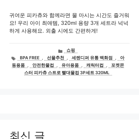
귀여운 피카츄와 함께라면 물 마시는 시간도 즐거워
요! 우리 아이 최애템, 320ml 용량 3개 세트라 넉넉
하게 사용해요. 외출 시에도 간편하게!
카
쇼핑
테
태
BPA FREE
,
선물추천
,
세렌디퍼 유통 백화점
,
아
고
그
동용품
,
안전한물컵
,
유아용품
,
캐릭터컵
,
포켓몬
리
스터 피카츄 스트로 빨대물컵 3P세트 320ML
최신 글