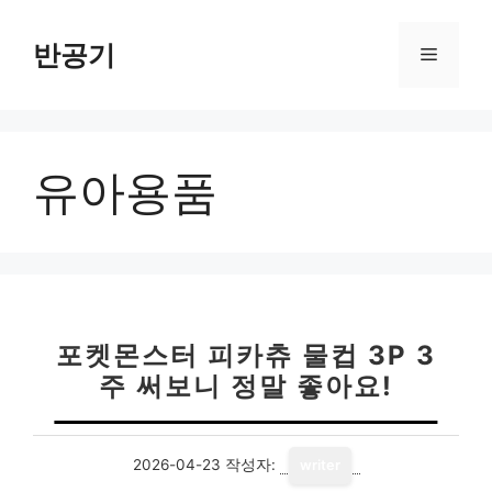
컨
텐
반공기
메
츠
로
뉴
건
너
유아용품
뛰
기
포켓몬스터 피카츄 물컵 3P 3
주 써보니 정말 좋아요!
2026-04-23
작성자:
writer