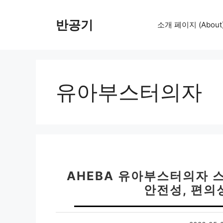
컨
텐
반공기
소개 페이지 (About
츠
로
건
너
뛰
유아부스터의자
기
AHEBA 유아부스터의자 스
안전성, 편의