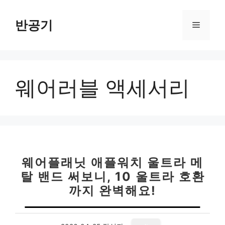
컨
텐
반공기
메
츠
로
뉴
건
너
웨어러블 액세서리
뛰
기
웨어플래닛 애플워치 울트라 메
탈 밴드 써보니, 10 울트라 호환
까지 완벽해요!