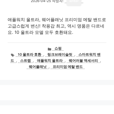
2026-04-25
작성자:
writer
애플워치 울트라, 웨어플래닛 프리미엄 메탈 밴드로
고급스럽게 변신! 착용감 최고, 역시 명품은 다르네
요. 10 울트라 모델 모두 호환돼요.
카
쇼핑
테
태
10 울트라 호환
,
링크브레이슬릿
,
스마트워치 밴
고
그
드
,
스트랩
,
애플워치 울트라
,
웨어러블 액세서리
,
리
웨어플래닛
,
프리미엄 메탈 밴드