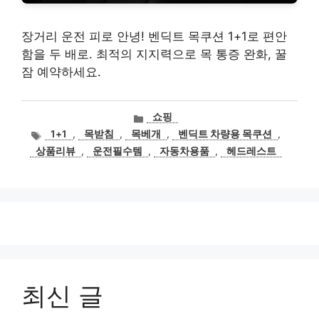
장거리 운전 피로 안녕! 벤딕트 목쿠션 1+1로 편안
함을 두 배로. 최적의 지지력으로 목 통증 완화, 꿀
잠 예약하세요.
카
쇼핑
테
태
1+1
,
목받침
,
목베개
,
벤딕트 차량용 목쿠션
,
고
그
상품리뷰
,
운전필수템
,
자동차용품
,
헤드레스트
리
최신 글