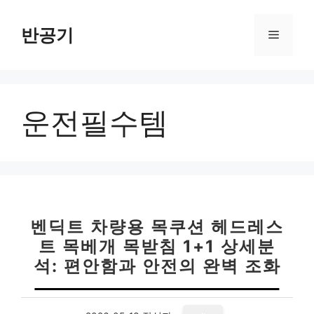
컨
텐
반공기
메
츠
로
뉴
건
너
운전필수템
뛰
기
벤딕트 차량용 목쿠션 헤드레스
트 목베개 목받침 1+1 상세분
석: 편안함과 안전의 완벽 조화