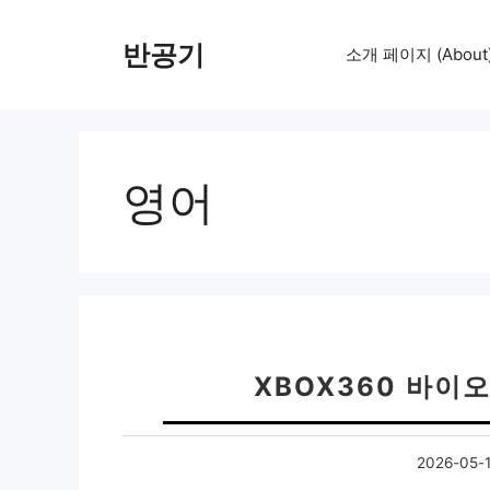
컨
텐
반공기
소개 페이지 (About
츠
로
건
너
뛰
영어
기
XBOX360 바이
2026-05-