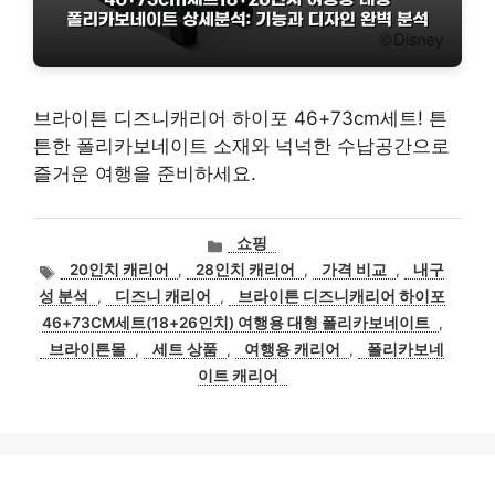
브라이튼 디즈니캐리어 하이포 46+73cm세트! 튼
튼한 폴리카보네이트 소재와 넉넉한 수납공간으로
즐거운 여행을 준비하세요.
카
쇼핑
테
태
20인치 캐리어
,
28인치 캐리어
,
가격 비교
,
내구
고
그
성 분석
,
디즈니 캐리어
,
브라이튼 디즈니캐리어 하이포
리
46+73CM세트(18+26인치) 여행용 대형 폴리카보네이트
,
브라이튼몰
,
세트 상품
,
여행용 캐리어
,
폴리카보네
이트 캐리어