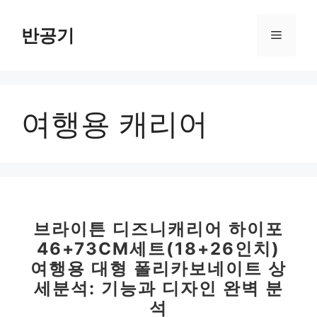
컨
텐
반공기
메
츠
로
뉴
건
너
여행용 캐리어
뛰
기
브라이튼 디즈니캐리어 하이포
46+73CM세트(18+26인치)
여행용 대형 폴리카보네이트 상
세분석: 기능과 디자인 완벽 분
석