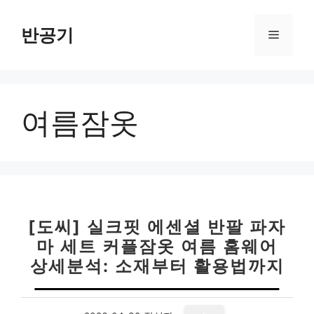
컨
텐
반공기
메
츠
로
뉴
건
너
여름잠옷
뛰
기
[도씨] 실크핏 에센셜 반팔 파자
마 세트 커플잠옷 여름 홈웨어
상세분석: 소재부터 활용법까지