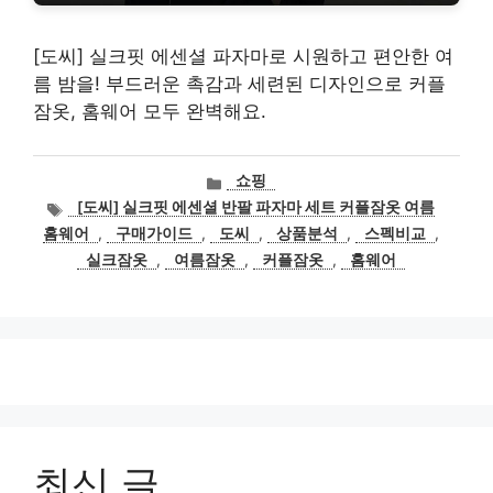
[도씨] 실크핏 에센셜 파자마로 시원하고 편안한 여
름 밤을! 부드러운 촉감과 세련된 디자인으로 커플
잠옷, 홈웨어 모두 완벽해요.
카
쇼핑
테
태
[도씨] 실크핏 에센셜 반팔 파자마 세트 커플잠옷 여름
고
그
홈웨어
,
구매가이드
,
도씨
,
상품분석
,
스펙비교
,
리
실크잠옷
,
여름잠옷
,
커플잠옷
,
홈웨어
최신 글