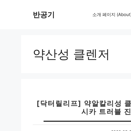
컨
텐
반공기
소개 페이지 (About
츠
로
건
너
뛰
약산성 클렌저
기
[닥터릴리프] 약알칼리성 
시카 트러블 진