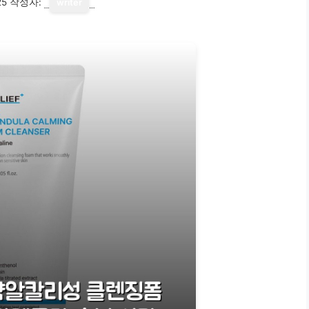
25
작성자:
writer