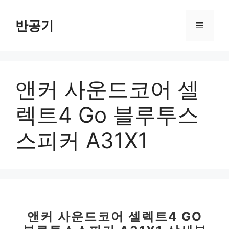
컨
텐
반공기
메
츠
로
뉴
건
너
앤커 사운드코어 셀
뛰
기
렉트4 Go 블루투스
스피커 A31X1
앤커 사운드코어 셀렉트4 GO