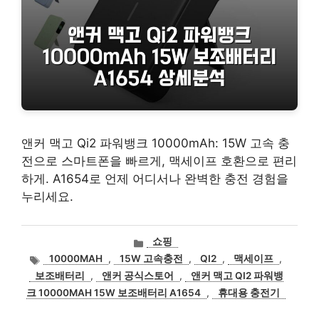
앤커 맥고 Qi2 파워뱅크 10000mAh: 15W 고속 충
전으로 스마트폰을 빠르게, 맥세이프 호환으로 편리
하게. A1654로 언제 어디서나 완벽한 충전 경험을
누리세요.
카
쇼핑
테
태
10000MAH
,
15W 고속충전
,
QI2
,
맥세이프
,
고
그
보조배터리
,
앤커 공식스토어
,
앤커 맥고 QI2 파워뱅
리
크 10000MAH 15W 보조배터리 A1654
,
휴대용 충전기