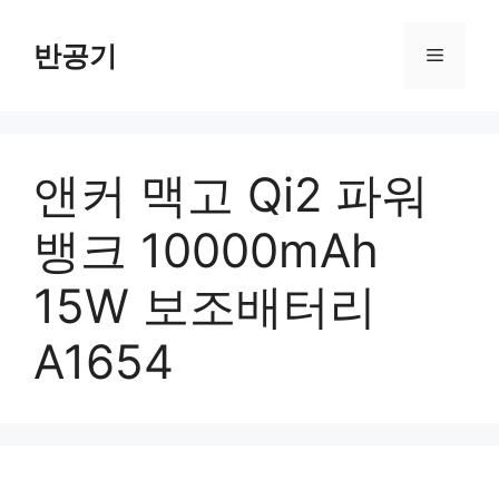
컨
텐
반공기
메
츠
로
뉴
건
너
앤커 맥고 Qi2 파워
뛰
기
뱅크 10000mAh
15W 보조배터리
A1654