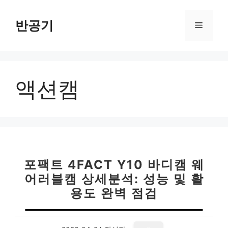
컨
텐
반공기
메
츠
로
뉴
건
너
액션캠
뛰
기
포팩트 4FACT Y10 바디캠 웨
어러블캠 상세분석: 성능 및 활
용도 완벽 점검