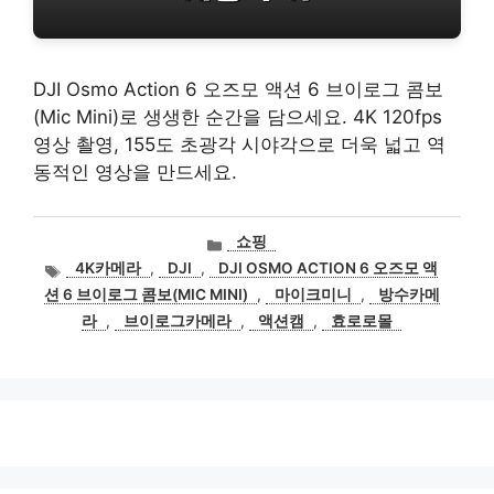
DJI Osmo Action 6 오즈모 액션 6 브이로그 콤보
(Mic Mini)로 생생한 순간을 담으세요. 4K 120fps
영상 촬영, 155도 초광각 시야각으로 더욱 넓고 역
동적인 영상을 만드세요.
카
쇼핑
테
태
4K카메라
,
DJI
,
DJI OSMO ACTION 6 오즈모 액
고
그
션 6 브이로그 콤보(MIC MINI)
,
마이크미니
,
방수카메
리
라
,
브이로그카메라
,
액션캠
,
효로로몰