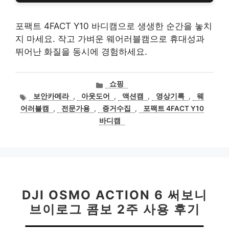
포팩트 4FACT Y10 바디캠으로 생생한 순간을 놓치
지 마세요. 작고 가벼운 웨어러블캠으로 휴대성과
뛰어난 화질을 동시에 경험하세요.
카
쇼핑
테
태
보안카메라
,
아웃도어
,
액션캠
,
영상기록
,
웨
고
그
어러블캠
,
전문가용
,
증거수집
,
포팩트 4FACT Y10
리
바디캠
DJI OSMO ACTION 6 써보니
브이로그 콤보 2주 사용 후기