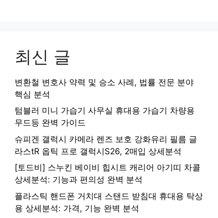
최신 글
변환철 변호사 약력 및 승소 사례, 법률 전문 분야
핵심 분석
텀블러 미니 가습기 사무실 휴대용 가습기 차량용
무드등 완벽 가이드
슈피겐 갤럭시 카메라 렌즈 보호 강화유리 필름 글
라스tR 옵틱 프로 갤럭시S26, 2매입 상세분석
[토드비] 스누킨 베이비 힙시트 캐리어 아기띠 차콜
상세분석: 기능과 편의성 완벽 분석
플라스틱 핸드폰 거치대 스탠드 받침대 휴대용 탁상
용 상세분석: 가격, 기능 완벽 분석