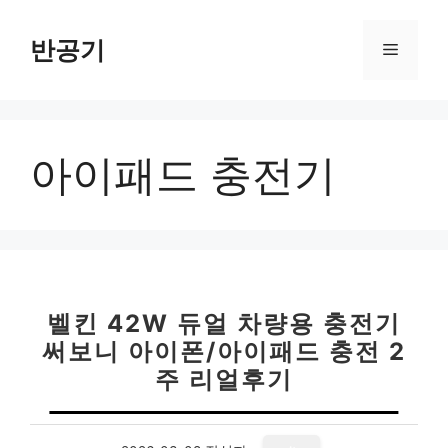
컨
텐
반공기
메
츠
로
뉴
건
너
아이패드 충전기
뛰
기
벨킨 42W 듀얼 차량용 충전기
써보니 아이폰/아이패드 충전 2
주 리얼후기