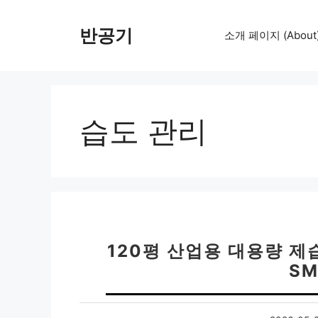
컨
텐
반공기
소개 페이지 (About
츠
로
건
너
뛰
습도 관리
기
120평 산업용 대용량 제
SM