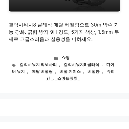
갤럭시워치8 클래식 메탈 베젤링으로 30m 방수 기
능 강화. 긁힘 방지 9H 경도, 5가지 색상, 1.5mm 두
께로 고급스러움과 실용성을 더하세요.
카
쇼핑
테
태
갤럭시워치 악세사리
,
갤럭시워치8 클래식
,
다이
고
그
버 워치
,
메탈 베젤링
,
베젤 케이스
,
베젤튠
,
슈피
리
겐
,
스마트워치