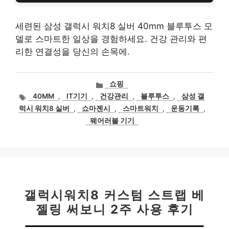
세련된 삼성 갤럭시 워치8 실버 40mm 블루투스 모
델로 스마트한 일상을 경험하세요. 건강 관리와 편
리한 연결성을 당신의 손목에.
카
쇼핑
테
태
40MM
,
IT기기
,
건강관리
,
블루투스
,
삼성 갤
고
그
럭시 워치8 실버
,
쇼마젠시
,
스마트워치
,
운동기록
,
리
웨어러블 기기
갤럭시워치8 커스텀 스트랩 베
젤링 써보니 2주 사용 후기