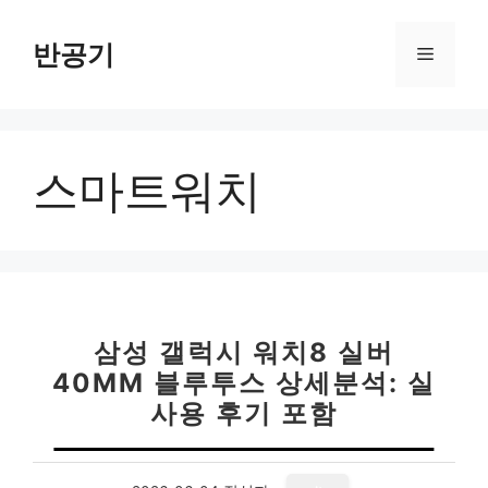
컨
텐
반공기
메
츠
로
뉴
건
너
스마트워치
뛰
기
삼성 갤럭시 워치8 실버
40MM 블루투스 상세분석: 실
사용 후기 포함