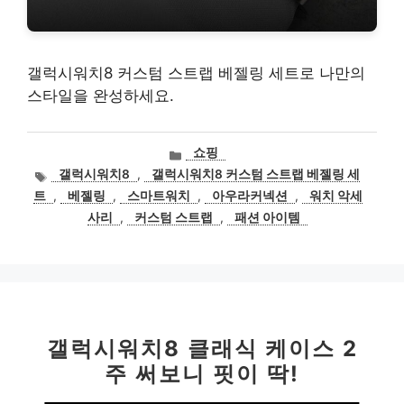
갤럭시워치8 커스텀 스트랩 베젤링 세트로 나만의
스타일을 완성하세요.
카
쇼핑
테
태
갤럭시워치8
,
갤럭시워치8 커스텀 스트랩 베젤링 세
고
그
트
,
베젤링
,
스마트워치
,
아우라커넥션
,
워치 악세
리
사리
,
커스텀 스트랩
,
패션 아이템
갤럭시워치8 클래식 케이스 2
주 써보니 핏이 딱!