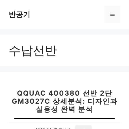
컨
텐
반공기
메
츠
로
뉴
건
너
수납선반
뛰
기
QQUAC 400380 선반 2단
GM3027C 상세분석: 디자인과
실용성 완벽 분석