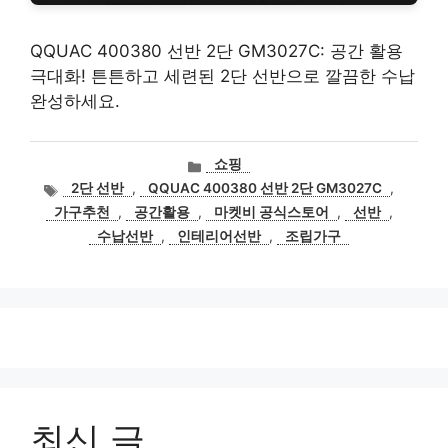
QQUAC 400380 선반 2단 GM3027C: 공간 활용
극대화! 튼튼하고 세련된 2단 선반으로 깔끔한 수납
완성하세요.
카
쇼핑
테
태
2단 선반
,
QQUAC 400380 선반 2단 GM3027C
,
고
그
가구추천
,
공간활용
,
마켓비 공식스토어
,
선반
,
리
수납선반
,
인테리어선반
,
조립가구
최신 글