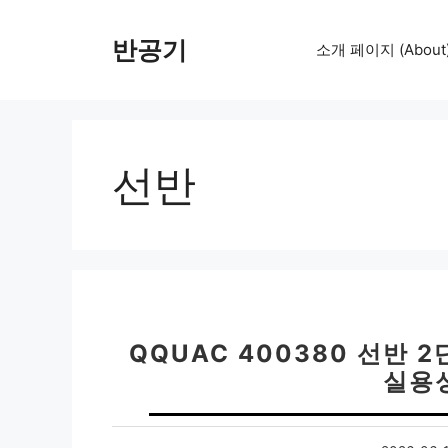
컨
텐
반공기
소개 페이지 (About
츠
로
건
너
뛰
선반
기
QQUAC 400380 선반 
실용