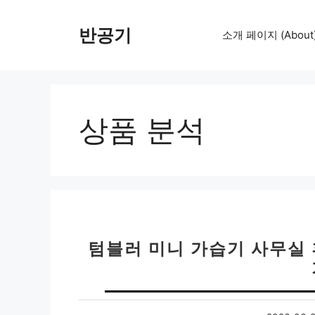
컨
텐
반공기
소개 페이지 (About
츠
로
건
너
뛰
상품 분석
기
텀블러 미니 가습기 사무실