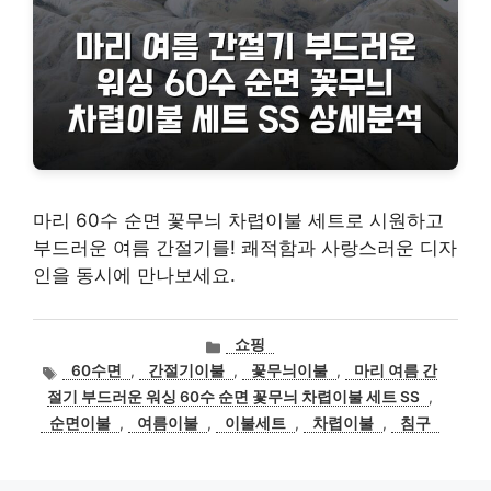
마리 60수 순면 꽃무늬 차렵이불 세트로 시원하고
부드러운 여름 간절기를! 쾌적함과 사랑스러운 디자
인을 동시에 만나보세요.
카
쇼핑
테
태
60수면
,
간절기이불
,
꽃무늬이불
,
마리 여름 간
고
그
절기 부드러운 워싱 60수 순면 꽃무늬 차렵이불 세트 SS
,
리
순면이불
,
여름이불
,
이불세트
,
차렵이불
,
침구