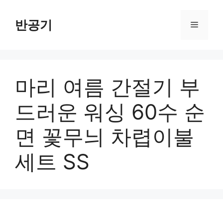
컨
텐
반공기
메
츠
로
뉴
건
너
마리 여름 간절기 부
뛰
기
드러운 워싱 60수 순
면 꽃무늬 차렵이불
세트 SS