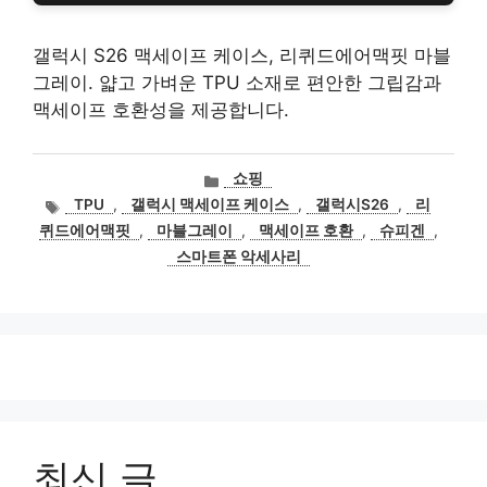
갤럭시 S26 맥세이프 케이스, 리퀴드에어맥핏 마블
그레이. 얇고 가벼운 TPU 소재로 편안한 그립감과
맥세이프 호환성을 제공합니다.
카
쇼핑
테
태
TPU
,
갤럭시 맥세이프 케이스
,
갤럭시S26
,
리
고
그
퀴드에어맥핏
,
마블그레이
,
맥세이프 호환
,
슈피겐
,
리
스마트폰 악세사리
최신 글