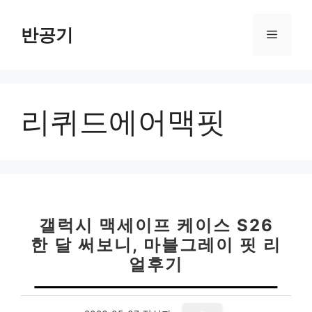
컨
텐
반공기
메
츠
로
뉴
건
너
리퀴드에어맥핏
뛰
기
갤럭시 맥세이프 케이스 S26
한 달 써보니, 마블그레이 핏 리
얼후기