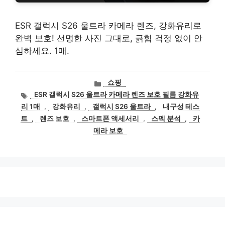
ESR 갤럭시 S26 울트라 카메라 렌즈, 강화유리로
완벽 보호! 선명한 사진 그대로, 긁힘 걱정 없이 안
심하세요. 1매.
카
쇼핑
테
태
ESR 갤럭시 S26 울트라 카메라 렌즈 보호 필름 강화유
고
그
리 1매
,
강화유리
,
갤럭시 S26 울트라
,
내구성 테스
리
트
,
렌즈 보호
,
스마트폰 액세서리
,
스펙 분석
,
카
메라 보호