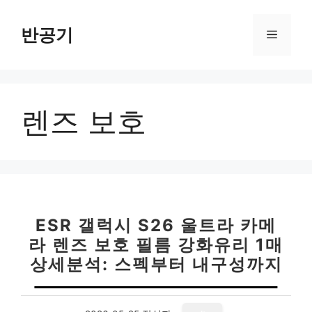
컨
텐
반공기
메
츠
로
뉴
건
너
렌즈 보호
뛰
기
ESR 갤럭시 S26 울트라 카메
라 렌즈 보호 필름 강화유리 1매
상세분석: 스펙부터 내구성까지