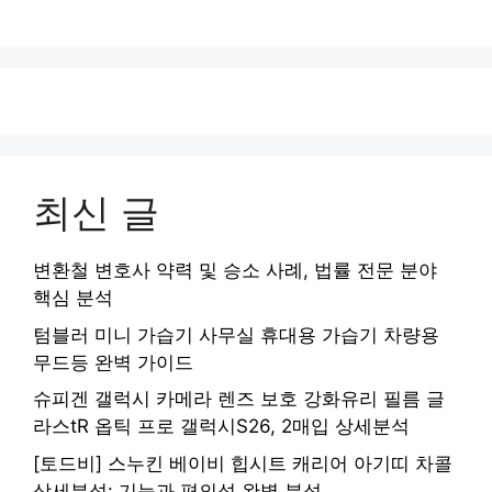
최신 글
변환철 변호사 약력 및 승소 사례, 법률 전문 분야
핵심 분석
텀블러 미니 가습기 사무실 휴대용 가습기 차량용
무드등 완벽 가이드
슈피겐 갤럭시 카메라 렌즈 보호 강화유리 필름 글
라스tR 옵틱 프로 갤럭시S26, 2매입 상세분석
[토드비] 스누킨 베이비 힙시트 캐리어 아기띠 차콜
상세분석: 기능과 편의성 완벽 분석