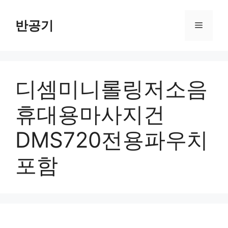
컨
텐
반공기
메
츠
로
뉴
건
너
디셈미니롤링저소음
뛰
기
휴대용마사지건
DMS720전용파우치
포함