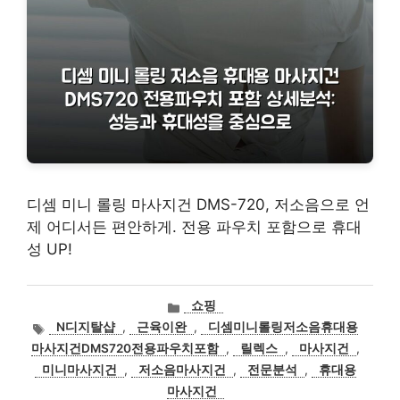
디셈 미니 롤링 마사지건 DMS-720, 저소음으로 언
제 어디서든 편안하게. 전용 파우치 포함으로 휴대
성 UP!
카
쇼핑
테
태
N디지탈샵
,
근육이완
,
디셈미니롤링저소음휴대용
고
그
마사지건DMS720전용파우치포함
,
릴렉스
,
마사지건
,
리
미니마사지건
,
저소음마사지건
,
전문분석
,
휴대용
마사지건