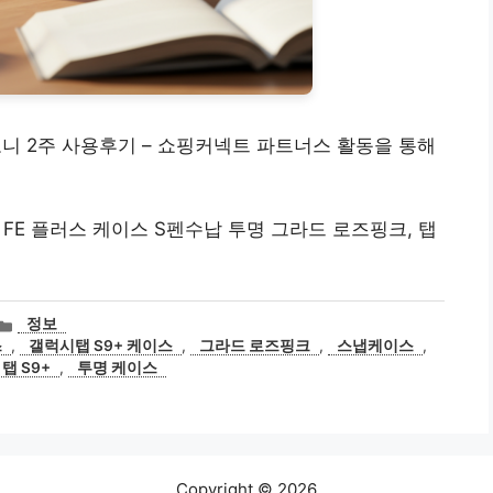
보니 2주 사용후기 – 쇼핑커넥트 파트너스 활동을 통해
 FE 플러스 케이스 S펜수납 투명 그라드 로즈핑크, 탭
카
정보
테
스
,
갤럭시탭 S9+ 케이스
,
그라드 로즈핑크
,
스냅케이스
,
고
탭 S9+
,
투명 케이스
리
Copyright © 2026