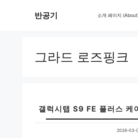
컨
텐
반공기
소개 페이지 (About
츠
로
건
너
뛰
그라드 로즈핑크
기
갤럭시탭 S9 FE 플러스 
2026-03-