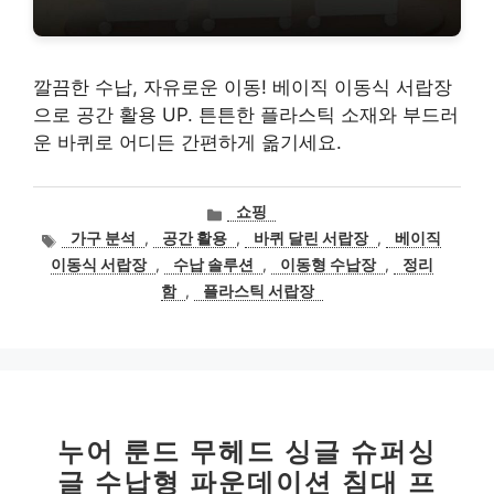
깔끔한 수납, 자유로운 이동! 베이직 이동식 서랍장
으로 공간 활용 UP. 튼튼한 플라스틱 소재와 부드러
운 바퀴로 어디든 간편하게 옮기세요.
카
쇼핑
테
태
가구 분석
,
공간 활용
,
바퀴 달린 서랍장
,
베이직
고
그
이동식 서랍장
,
수납 솔루션
,
이동형 수납장
,
정리
리
함
,
플라스틱 서랍장
누어 룬드 무헤드 싱글 슈퍼싱
글 수납형 파운데이션 침대 프