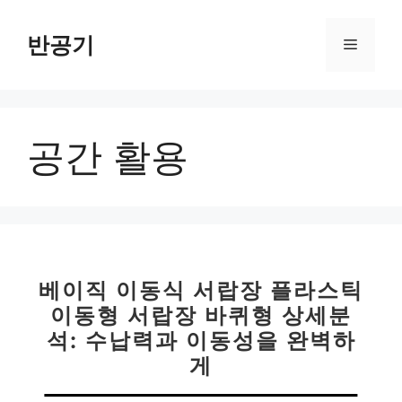
컨
텐
반공기
메
츠
로
뉴
건
너
공간 활용
뛰
기
베이직 이동식 서랍장 플라스틱
이동형 서랍장 바퀴형 상세분
석: 수납력과 이동성을 완벽하
게