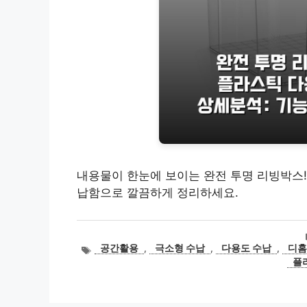
내용물이 한눈에 보이는 완전 투명 리빙박스!
납함으로 깔끔하게 정리하세요.
태
공간활용
,
극소형 수납
,
다용도 수납
,
디홈
그
플