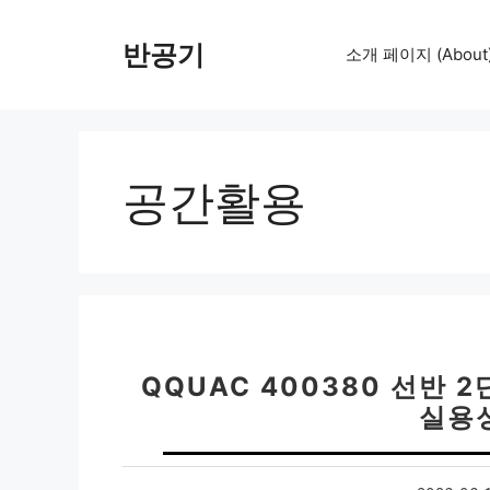
컨
텐
반공기
소개 페이지 (About
츠
로
건
너
뛰
공간활용
기
QQUAC 400380 선반 
실용