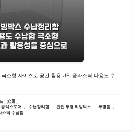
 극소형 사이즈로 공간 활용 UP, 플라스틱 다용도 수
카
쇼핑
테
 공식스토어
,
수납정리함
,
완전 투명 리빙박스
,
투명함
,
고
라스틱 수납함
리