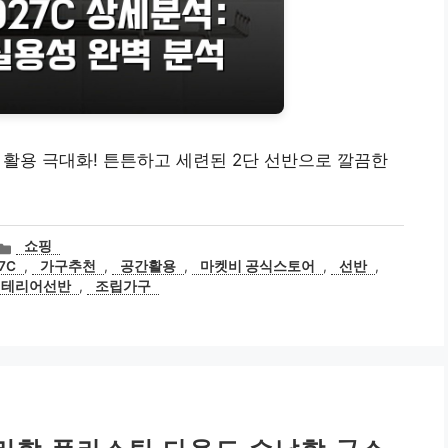
 공간 활용 극대화! 튼튼하고 세련된 2단 선반으로 깔끔한
카
쇼핑
테
7C
,
가구추천
,
공간활용
,
마켓비 공식스토어
,
선반
,
고
인테리어선반
,
조립가구
리