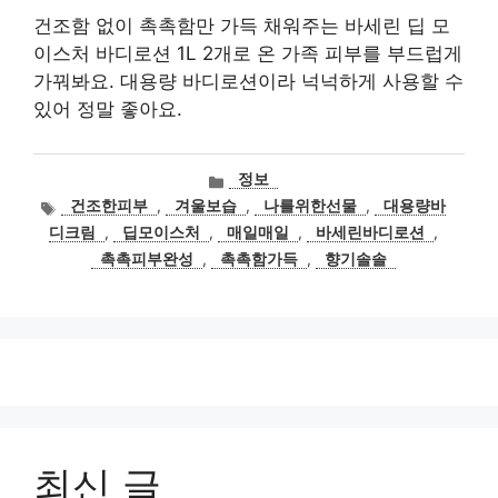
건조함 없이 촉촉함만 가득 채워주는 바세린 딥 모
이스처 바디로션 1L 2개로 온 가족 피부를 부드럽게
가꿔봐요. 대용량 바디로션이라 넉넉하게 사용할 수
있어 정말 좋아요.
카
정보
테
태
건조한피부
,
겨울보습
,
나를위한선물
,
대용량바
고
그
디크림
,
딥모이스처
,
매일매일
,
바세린바디로션
,
리
촉촉피부완성
,
촉촉함가득
,
향기솔솔
최신 글