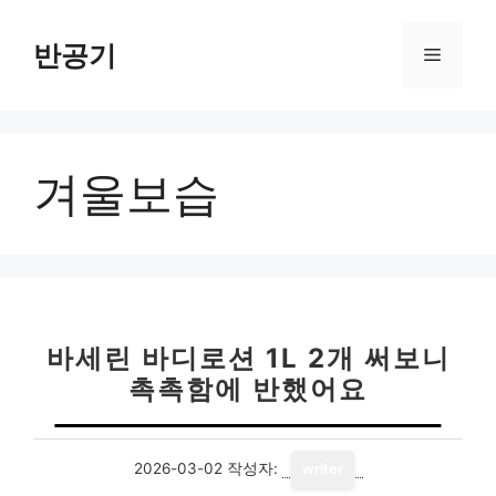
컨
텐
반공기
메
츠
로
뉴
건
너
겨울보습
뛰
기
바세린 바디로션 1L 2개 써보니
촉촉함에 반했어요
2026-03-02
작성자:
writer