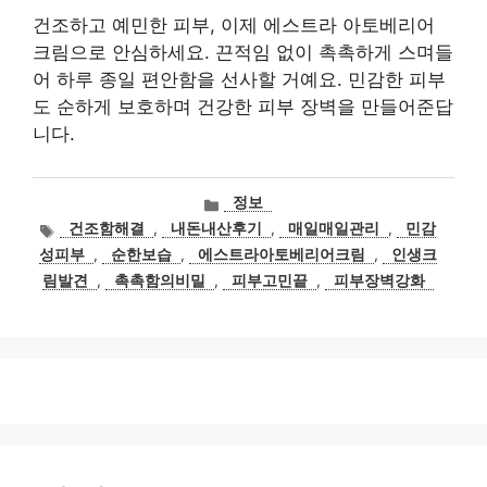
건조하고 예민한 피부, 이제 에스트라 아토베리어
크림으로 안심하세요. 끈적임 없이 촉촉하게 스며들
어 하루 종일 편안함을 선사할 거예요. 민감한 피부
도 순하게 보호하며 건강한 피부 장벽을 만들어준답
니다.
카
정보
테
태
건조함해결
,
내돈내산후기
,
매일매일관리
,
민감
고
그
성피부
,
순한보습
,
에스트라아토베리어크림
,
인생크
리
림발견
,
촉촉함의비밀
,
피부고민끝
,
피부장벽강화