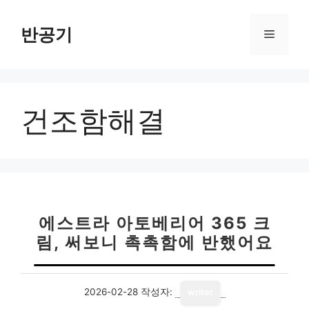
컨
텐
반공기
메
츠
로
뉴
건
너
건조함해결
뛰
기
에스트라 아토베리어 365 크
림, 써보니 촉촉함에 반했어요
2026-02-28
작성자:
writer