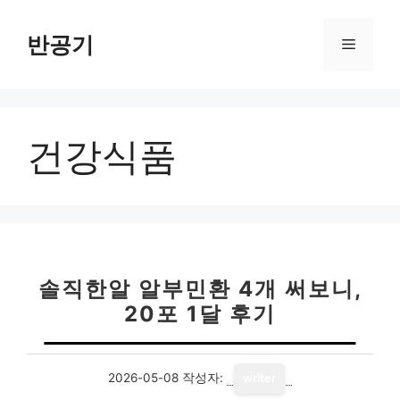
컨
텐
반공기
메
츠
로
뉴
건
너
건강식품
뛰
기
솔직한알 알부민환 4개 써보니,
20포 1달 후기
2026-05-08
작성자:
writer