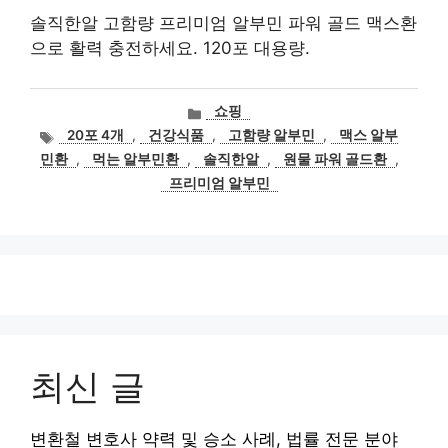
솔직한알 고함량 프리미엄 알부민 파워 골드 맥스환
으로 활력 충전하세요. 120포 대용량.
카
쇼핑
테
태
20포 4개
,
건강식품
,
고함량 알부민
,
맥스 알부
고
그
민환
,
먹는 알부민환
,
솔직한알
,
원물 파워 골드환
,
리
프리미엄 알부민
최신 글
변환철 변호사 약력 및 승소 사례, 법률 전문 분야