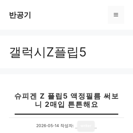
컨
텐
반공기
메
츠
로
뉴
건
너
갤럭시Z플립5
뛰
기
슈피겐 Z 플립5 액정필름 써보
니 2매입 튼튼해요
2026-05-14
작성자:
writer