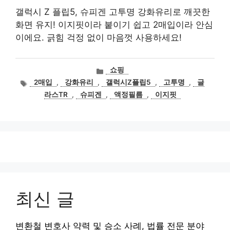
갤럭시 Z 플립5, 슈피겐 고투명 강화유리로 깨끗한
화면 유지! 이지핏이라 붙이기 쉽고 2매입이라 안심
이에요. 긁힘 걱정 없이 마음껏 사용하세요!
카
쇼핑
테
태
2매입
,
강화유리
,
갤럭시Z플립5
,
고투명
,
글
고
그
라스TR
,
슈피겐
,
액정필름
,
이지핏
리
최신 글
변환철 변호사 약력 및 승소 사례, 법률 전문 분야