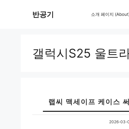
컨
텐
반공기
소개 페이지 (About
츠
로
건
너
뛰
갤럭시S25 울트
기
랩씨 맥세이프 케이스 써
2026-03-