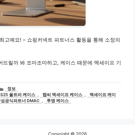
 최고예요! – 쇼핑커넥트 파트너스 활동을 통해 소정의
떨어뜨릴까 봐 조마조마하고, 케이스 때문에 맥세이프 기
카
정보
테
S25 울트라 케이스
,
랩씨 맥세이프 케이스
,
맥세이프 케이
고
성공식파트너 DMAC
,
투명 케이스
리
Copyright © 2026