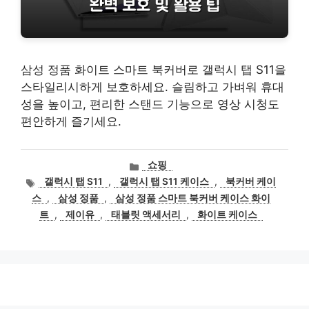
삼성 정품 화이트 스마트 북커버로 갤럭시 탭 S11을
스타일리시하게 보호하세요. 슬림하고 가벼워 휴대
성을 높이고, 편리한 스탠드 기능으로 영상 시청도
편안하게 즐기세요.
카
쇼핑
테
태
갤럭시 탭 S11
,
갤럭시 탭 S11 케이스
,
북커버 케이
고
그
스
,
삼성 정품
,
삼성 정품 스마트 북커버 케이스 화이
리
트
,
제이유
,
태블릿 액세서리
,
화이트 케이스