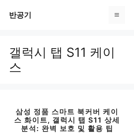
컨
텐
반공기
메
츠
로
뉴
건
너
갤럭시 탭 S11 케이
뛰
기
스
삼성 정품 스마트 북커버 케이
스 화이트, 갤럭시 탭 S11 상세
분석: 완벽 보호 및 활용 팁