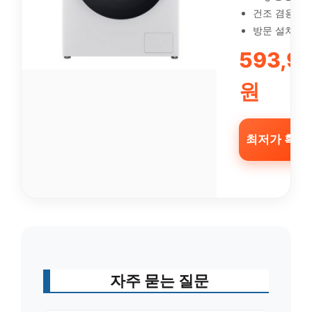
건조 겸용
방문 설치
593,9
원
최저가 확인
자주 묻는 질문