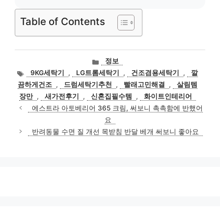
Table of Contents
카
정보
테
태
9KG세탁기
,
LG트롬세탁기
,
건조겸용세탁기
,
깔
고
그
끔하게건조
,
드럼세탁기추천
,
빨래고민해결
,
살림템
리
장만
,
새가전후기
,
신혼집필수템
,
화이트인테리어
에스트라 아토베리어 365 크림, 써보니 촉촉함에 반했어
요
반려동물 수면 질 개선 목받침 반달 베개 써보니 좋아요