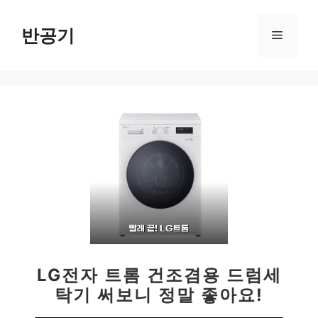
컨
텐
반공기
메
츠
로
뉴
건
너
뛰
기
LG전자 트롬 건조겸용 드럼세
탁기 써보니 정말 좋아요!