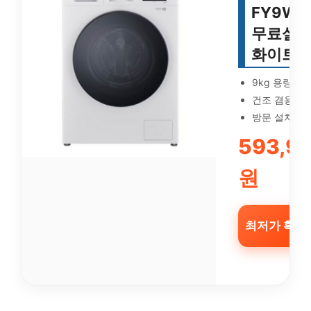
FY9WT
무료설치
화이트
9kg 용량
건조 겸용
방문 설치
593,9
원
최저가 확인