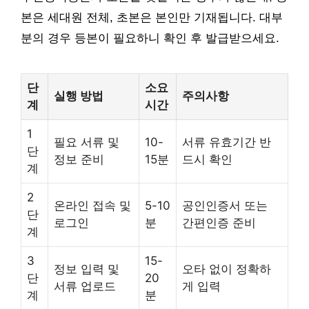
본은 세대원 전체, 초본은 본인만 기재됩니다. 대부
분의 경우 등본이 필요하니 확인 후 발급받으세요.
단
소요
실행 방법
주의사항
계
시간
1
필요 서류 및
10-
서류 유효기간 반
단
정보 준비
15분
드시 확인
계
2
온라인 접속 및
5-10
공인인증서 또는
단
로그인
분
간편인증 준비
계
3
15-
정보 입력 및
오타 없이 정확하
단
20
서류 업로드
게 입력
계
분