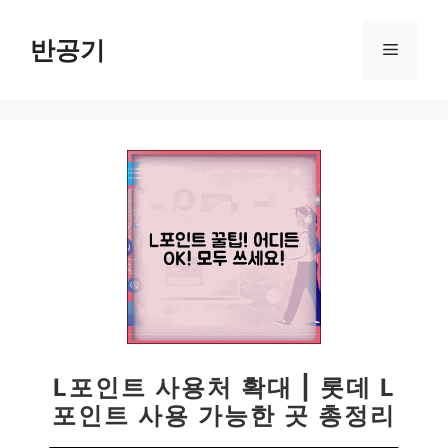
컨
텐
반공기
메
츠
로
뉴
건
너
뛰
기
L포인트 사용처 확대 | 롯데 L
포인트 사용 가능한 곳 총정리