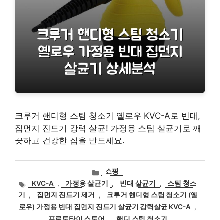
크루거 핸디형 스팀 청소기 옐로우 KVC-A로 빈대,
집먼지 진드기 강력 살균! 가정용 스팀 살균기로 깨
끗하고 건강한 집을 만드세요.
카
쇼핑
테
태
KVC-A
,
가정용 살균기
,
빈대 살균기
,
스팀 청소
고
그
기
,
집먼지 진드기 제거
,
크루거 핸디형 스팀 청소기 (옐
리
로우) 가정용 빈대 집먼지 진드기 살균기 강력살균 KVC-A
,
프로토타이 스토어
,
핸디 스팀 청소기