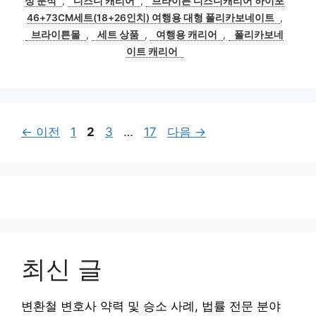
성 분석
,
디즈니 캐리어
,
브라이튼 디즈니캐리어 하이포
리
46+73CM세트(18+26인치) 여행용 대형 폴리카보네이트
,
브라이튼몰
,
세트 상품
,
여행용 캐리어
,
폴리카보네
이트 캐리어
페
페
페
페
←
이전
1
2
3
…
17
다음
→
이
이
이
이
지
지
지
지
최신 글
변환철 변호사 약력 및 승소 사례, 법률 전문 분야