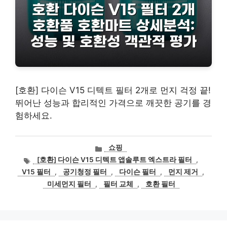
[호환] 다이슨 V15 디텍트 필터 2개로 먼지 걱정 끝!
뛰어난 성능과 합리적인 가격으로 깨끗한 공기를 경
험하세요.
카
쇼핑
테
태
[호환] 다이슨 V15 디텍트 앱솔루트 엑스트라 필터
,
고
그
V15 필터
,
공기청정 필터
,
다이슨 필터
,
먼지 제거
,
리
미세먼지 필터
,
필터 교체
,
호환 필터