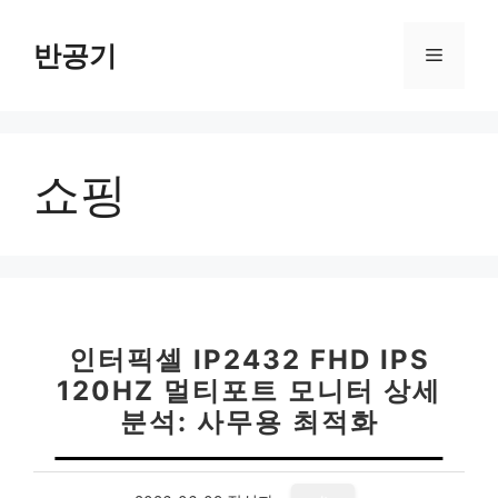
컨
텐
반공기
메
츠
로
뉴
건
너
쇼핑
뛰
기
인터픽셀 IP2432 FHD IPS
120HZ 멀티포트 모니터 상세
분석: 사무용 최적화