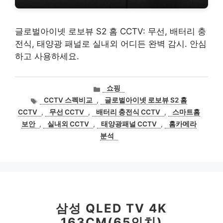
글로벌아이넷 로보뷰 S2 홈 CCTV: 무선, 배터리 충
전식, 태양광 패널로 실내외 어디든 완벽 감시. 안심
하고 사용하세요.
카
쇼핑
테
태
CCTV 스펙비교
,
글로벌아이넷 로보뷰 S2 홈
고
그
CCTV
,
무선 CCTV
,
배터리 충전식 CCTV
,
스마트홈
리
보안
,
실내외 CCTV
,
태양광패널 CCTV
,
홈카메라
분석
삼성 QLED TV 4K
163CM(65인치)