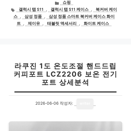
카
쇼핑
테
태
갤럭시 탭 S11
,
갤럭시 탭 S11 케이스
,
북커버 케이
고
그
스
,
삼성 정품
,
삼성 정품 스마트 북커버 케이스 화이
리
트
,
제이유
,
태블릿 액세서리
,
화이트 케이스
라쿠진 1도 온도조절 핸드드립
커피포트 LCZ2206 보온 전기
포트 상세분석
2026-06-06
작성자:
writer