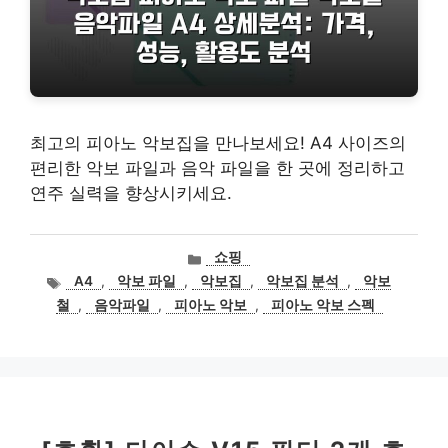
최고의 피아노 악보집을 만나보세요! A4 사이즈의
편리한 악보 파일과 음악 파일을 한 곳에 정리하고
연주 실력을 향상시키세요.
카
쇼핑
테
태
A4
,
악보 파일
,
악보집
,
악보집 분석
,
악보
고
그
철
,
음악파일
,
피아노 악보
,
피아노 악보 스펙
리