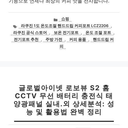
기능으로 언제나 최상의 커피 맛을 선사합니다.
카
쇼핑
테
태
라쿠진 1도 온도조절 핸드드립 커피포트 LCZ2206
,
고
그
라쿠진 공식 스토어
,
보온 전기포트
,
온도 조절 포트
,
리
전기포트 추천
,
주방 가전
,
커피 용품
,
핸드드립 커
피
글로벌아이넷 로보뷰 S2 홈
CCTV 무선 배터리 충전식 태
양광패널 실내.외 상세분석: 성
능 및 활용법 완벽 정리