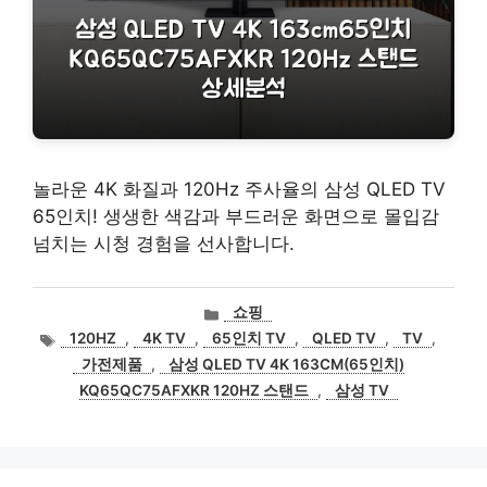
놀라운 4K 화질과 120Hz 주사율의 삼성 QLED TV
65인치! 생생한 색감과 부드러운 화면으로 몰입감
넘치는 시청 경험을 선사합니다.
카
쇼핑
테
태
120HZ
,
4K TV
,
65인치 TV
,
QLED TV
,
TV
,
고
그
가전제품
,
삼성 QLED TV 4K 163CM(65인치)
리
KQ65QC75AFXKR 120HZ 스탠드
,
삼성 TV