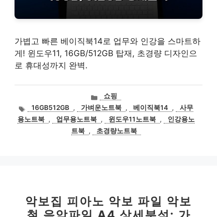
가볍고 빠른 베이직북14로 업무와 인강을 스마트하
게! 윈도우11, 16GB/512GB 탑재, 초경량 디자인으
로 휴대성까지 완벽.
카
쇼핑
테
태
16GB512GB
,
가벼운노트북
,
베이직북14
,
사무
고
그
용노트북
,
업무용노트북
,
윈도우11노트북
,
인강용노
리
트북
,
초경량노트북
악보집 피아노 악보 파일 악보
철 음악파일 A4 상세분석: 가