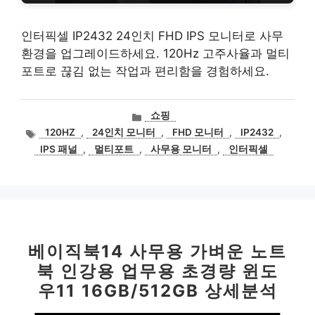
인터픽셀 IP2432 24인치 FHD IPS 모니터로 사무
환경을 업그레이드하세요. 120Hz 고주사율과 멀티
포트로 끊김 없는 작업과 편리함을 경험하세요.
카
쇼핑
테
태
120HZ
,
24인치 모니터
,
FHD 모니터
,
IP2432
,
고
그
IPS 패널
,
멀티포트
,
사무용 모니터
,
인터픽셀
리
베이직북14 사무용 가벼운 노트
북 인강용 업무용 초경량 윈도
우11 16GB/512GB 상세분석