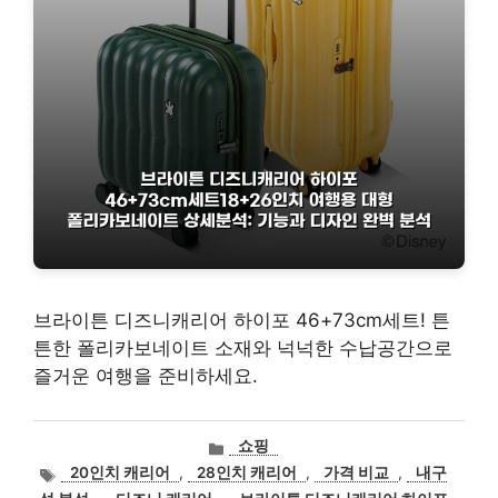
브라이튼 디즈니캐리어 하이포 46+73cm세트! 튼
튼한 폴리카보네이트 소재와 넉넉한 수납공간으로
즐거운 여행을 준비하세요.
카
쇼핑
테
태
20인치 캐리어
,
28인치 캐리어
,
가격 비교
,
내구
고
그