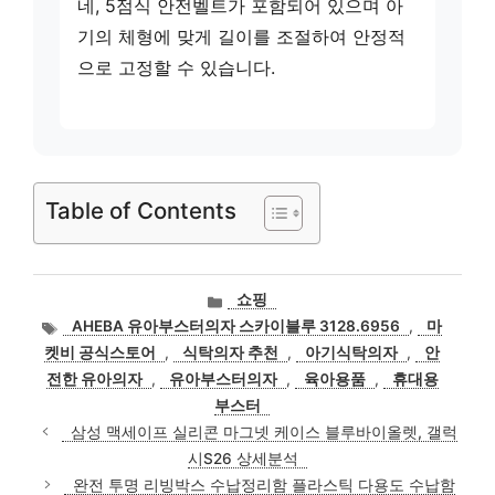
네, 5점식 안전벨트가 포함되어 있으며 아
기의 체형에 맞게 길이를 조절하여 안정적
으로 고정할 수 있습니다.
Table of Contents
카
쇼핑
테
태
AHEBA 유아부스터의자 스카이블루 3128.6956
,
마
고
그
켓비 공식스토어
,
식탁의자 추천
,
아기식탁의자
,
안
리
전한 유아의자
,
유아부스터의자
,
육아용품
,
휴대용
부스터
삼성 맥세이프 실리콘 마그넷 케이스 블루바이올렛, 갤럭
시S26 상세분석
완전 투명 리빙박스 수납정리함 플라스틱 다용도 수납함