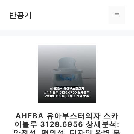
컨
텐
반공기
메
츠
로
뉴
건
너
뛰
기
AHEBA 유아부스터의자 스카
이블루 3128.6956 상세분석:
안전성, 편의성, 디자인 완벽 분