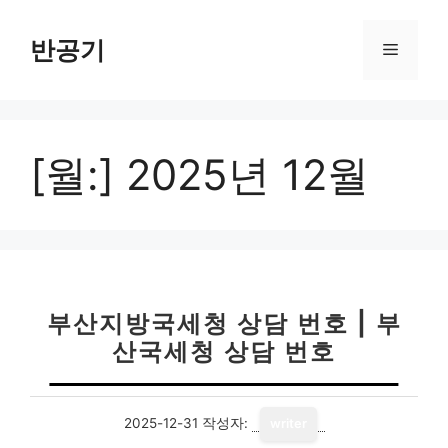
컨
텐
반공기
메
츠
로
뉴
건
너
[월:]
2025년 12월
뛰
기
부산지방국세청 상담 번호 | 부
산국세청 상담 번호
2025-12-31
작성자:
writer