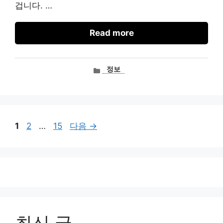
겁니다. …
Read more
카
정보
테
고
리
페
페
페
1
2
…
15
다음
→
이
이
이
지
지
지
최신 글