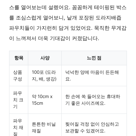
스를 열어보는데 설렜어요. 꼼꼼하게 테이핑된 박스
를 조심스럽게 열어보니, 낱개 포장된 도라지배즙
파우치들이 가지런히 담겨 있었어요. 묵직한 무게감
이 느껴져서 더욱 기대감이 커졌답니다.
항목
사양
느낀 점
상품
100포 (도라
넉넉한 양에 마음이 든든해
구성
지, 배, 생강)
요.
파우
약 10cm x
한 손에 쏙 들어오는 휴대하
치 크
15cm
기 좋은 사이즈예요.
기
파우
튼튼한 비닐
찢어질 걱정 없이 안심하고
치 재
재질
보관할 수 있겠어요.
질