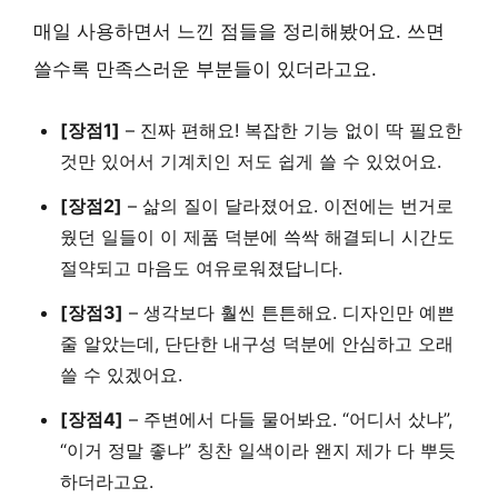
매일 사용하면서 느낀 점들을 정리해봤어요. 쓰면
쓸수록 만족스러운 부분들이 있더라고요.
[장점1]
–
진짜 편해요!
복잡한 기능 없이 딱 필요한
것만 있어서 기계치인 저도 쉽게 쓸 수 있었어요.
[장점2]
–
삶의 질이 달라졌어요.
이전에는 번거로
웠던 일들이 이 제품 덕분에 쓱싹 해결되니 시간도
절약되고 마음도 여유로워졌답니다.
[장점3]
–
생각보다 훨씬 튼튼해요.
디자인만 예쁜
줄 알았는데,
단단한 내구성
덕분에 안심하고 오래
쓸 수 있겠어요.
[장점4]
–
주변에서 다들 물어봐요.
“어디서 샀냐”,
“이거 정말 좋냐” 칭찬 일색이라 왠지 제가 다 뿌듯
하더라고요.