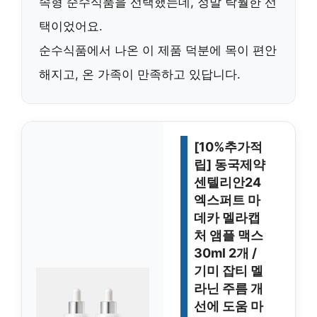
속형 순수식품
을 선택했는데, 정말 탁월한 선
택이었어요.
순수식품에서 나온 이 제품 덕분에 목이 편안
해지고, 온 가족이 만족하고 있답니다.
[10%추가적
립] 동국제약
센텔리안24
엑스퍼트 마
데카 멜라캡
처 앰플 맥스
30ml 2개 /
기미 잡티 멜
라닌 주름 개
선에 도움 마