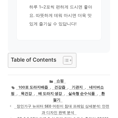
하루 1~2포씩 편하게 드시면 좋아
요. 따뜻하게 데워 마시면 더욱 맛
있게 즐기실 수 있답니다!
Table of Contents
카
쇼핑
테
태
100포 도라지배즙
,
건강즙
,
기관지
,
네이버쇼
고
그
핑
,
목건강
,
배 도라지 생강
,
실속형 순수식품
,
환
리
절기
장인가구 뉴피터 SE0 어린이 침대 프레임 상세분석: 안전
과 디자인 완벽 분석