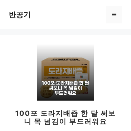
컨
텐
반공기
메
츠
로
뉴
건
너
뛰
기
100포 도라지배즙 한 달 써보
니 목 넘김이 부드러워요