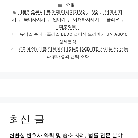
카
쇼핑
테
태
[풀리오본사] 목 어깨 마사지기 V2
,
V2
,
넥마사지
고
그
기
,
목마사지기
,
안마기
,
어깨마사지기
,
풀리오
,
리
피로회복
유닉스 슈퍼디플러스 BLDC 접이식 드라이기 UN-A6010
상세분석
(1차예약) 애플 맥북에어 15 M5 16GB 1TB 상세분석: 성능
과 휴대성의 완벽 조화
최신 글
변환철 변호사 약력 및 승소 사례, 법률 전문 분야