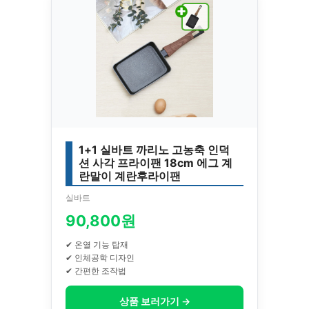
1+1 실바트 까리노 고농축 인덕
션 사각 프라이팬 18cm 에그 계
란말이 계란후라이팬
실바트
90,800원
✔ 온열 기능 탑재
✔ 인체공학 디자인
✔ 간편한 조작법
상품 보러가기 →