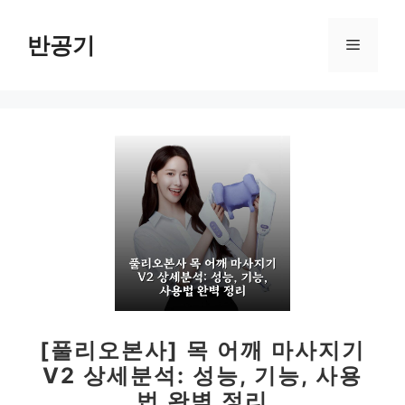
컨
텐
반공기
메
츠
로
뉴
건
너
뛰
기
[풀리오본사] 목 어깨 마사지기
V2 상세분석: 성능, 기능, 사용
법 완벽 정리