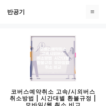
컨
텐
반공기
메
츠
로
뉴
건
너
뛰
기
코버스예약취소 고속/시외버스
취소방법 | 시간대별 환불규정 |
모바일/웹 취소 비교