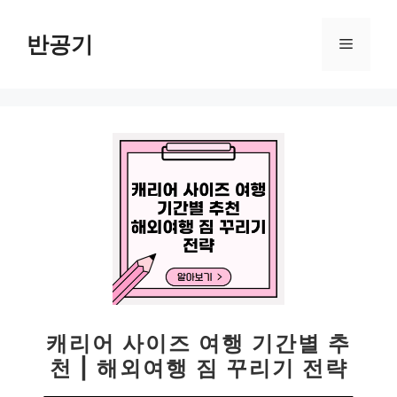
컨
텐
반공기
메
츠
로
뉴
건
너
뛰
기
캐리어 사이즈 여행 기간별 추
천 | 해외여행 짐 꾸리기 전략