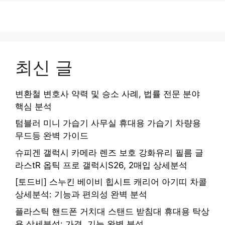
최신 글
변환철 변호사 약력 및 승소 사례, 법률 전문 분야
핵심 분석
텀블러 미니 가습기 사무실 휴대용 가습기 차량용
무드등 완벽 가이드
슈피겐 갤럭시 카메라 렌즈 보호 강화유리 필름 글
라스tR 옵틱 프로 갤럭시S26, 2매입 상세분석
[토드비] 스누킨 베이비 힙시트 캐리어 아기띠 차콜
상세분석: 기능과 편의성 완벽 분석
플라스틱 핸드폰 거치대 스탠드 받침대 휴대용 탁상
용 상세분석: 가격, 기능 완벽 분석