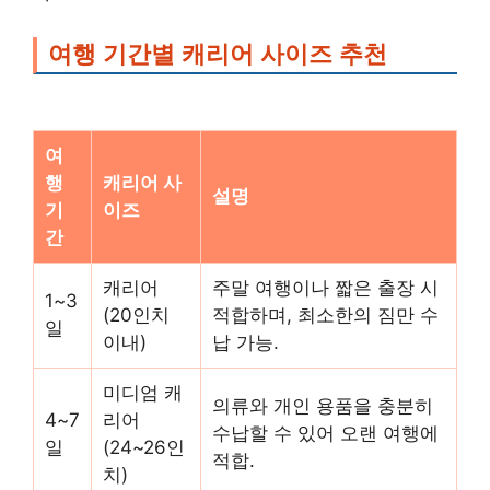
여행 기간별 캐리어 사이즈 추천
여
행
캐리어 사
설명
기
이즈
간
캐리어
주말 여행이나 짧은 출장 시
1~3
(20인치
적합하며, 최소한의 짐만 수
일
이내)
납 가능.
미디엄 캐
의류와 개인 용품을 충분히
4~7
리어
수납할 수 있어 오랜 여행에
일
(24~26인
적합.
치)