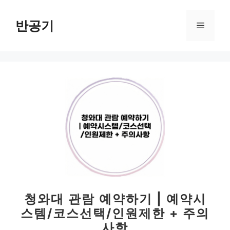
컨
텐
반공기
메
츠
로
뉴
건
너
뛰
기
청와대 관람 예약하기 | 예약시
스템/코스선택/인원제한 + 주의
사항