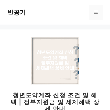
컨
텐
반공기
메
츠
로
뉴
건
너
뛰
기
청년도약계좌 신청 조건 및 혜
택 | 정부지원금 및 세제혜택 상
세 안내