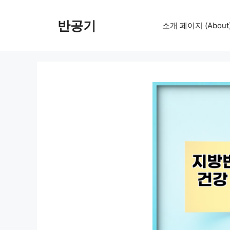
컨
텐
반공기
소개 페이지 (About
츠
로
건
너
뛰
기