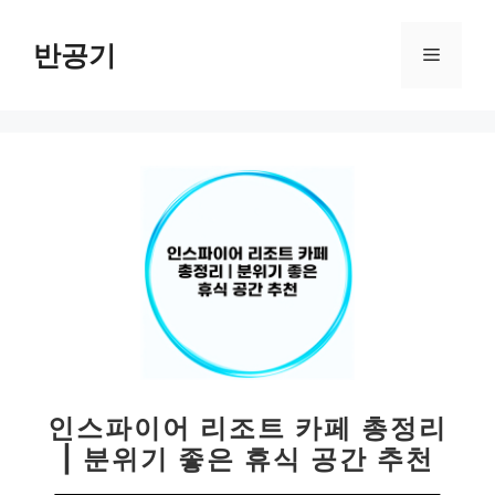
컨
텐
반공기
메
츠
로
뉴
건
너
뛰
기
인스파이어 리조트 카페 총정리
| 분위기 좋은 휴식 공간 추천