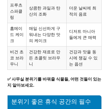
프루츠
상큼한 과일과 탄
더운 날씨에 최
스파클
산의 조화
적의 음료
링
홈메이
매일 신선하게 구
디저트 마니아
드 케이
워내는 다양한 맛
들에게 큰 매력
크
의 케이크
비건 초
건강한 재료로 만
건강과 맛을 동
코 브라
든 초콜릿 브라우
시에 챙길 수 있
우니
니
는 옵션
✅
사무실 분위기를 바꿔줄 식물들, 어떤 것들이 있는
지 알아보세요.
분위기 좋은 휴식 공간의 필수