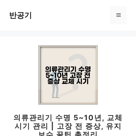
컨
텐
반공기
메
츠
로
뉴
건
너
뛰
기
의류관리기 수명 5~10년, 교체
시기 관리 | 고장 전 증상, 유지
보수 꿀팁 총정리