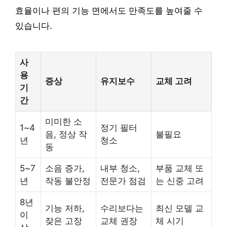
효율이나 편의 기능 면에서도 만족도를 높여줄 수
있습니다.
사
용
증상
유지보수
교체 고려
기
간
미미한 소
1~4
정기 필터
음, 정상 작
불필요
년
청소
동
5~7
소음 증가,
내부 청소,
부품 교체 또
년
작동 불안정
전문가 점검
는 신중 고려
8년
기능 저하,
수리보다는
최신 모델 교
이
잦은 고장
교체 권장
체 시기