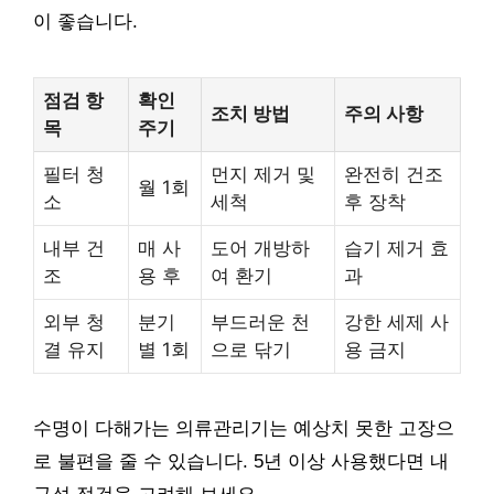
이 좋습니다.
점검 항
확인
조치 방법
주의 사항
목
주기
필터 청
먼지 제거 및
완전히 건조
월 1회
소
세척
후 장착
내부 건
매 사
도어 개방하
습기 제거 효
조
용 후
여 환기
과
외부 청
분기
부드러운 천
강한 세제 사
결 유지
별 1회
으로 닦기
용 금지
수명이 다해가는 의류관리기는 예상치 못한 고장으
로 불편을 줄 수 있습니다. 5년 이상 사용했다면 내