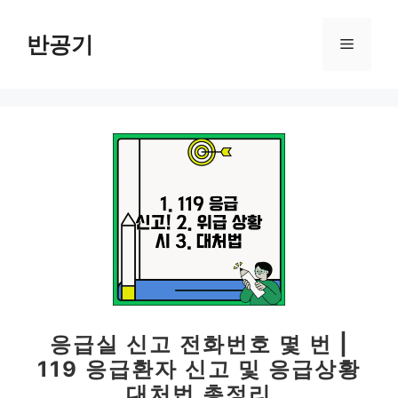
컨
텐
반공기
메
츠
로
뉴
건
너
뛰
기
응급실 신고 전화번호 몇 번 |
119 응급환자 신고 및 응급상황
대처법 총정리