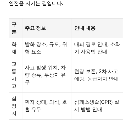
안전을 지키는 길입니다.
구
주요 정보
안내 내용
분
화
발화 장소, 규모, 위
대피 경로 안내, 소화
재
험 요소
기 사용법 안내
교
사고 발생 위치, 차
통
현장 보존, 2차 사고
량 종류, 부상자 유
사
예방, 응급처치 안내
무
고
심
환자 상태, 의식, 호
심폐소생술(CPR) 실
정
흡 유무
시 방법 안내
지