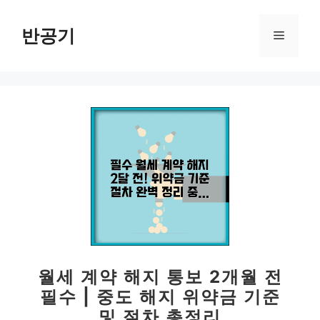
컨
텐
반공기
메
츠
로
뉴
건
너
뛰
기
월세 계약 해지 통보 2개월 전
필수 | 중도 해지 위약금 기준
및 절차 총정리