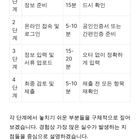
단
정보 준비
15분
드시 확인
계
2
온라인 접속 및
5-10
공인인증서 또는
단
로그인
분
간편인증 준비
계
3
15-
정보 입력 및
오타 없이 정확하
단
20
서류 업로드
게 입력
계
분
4
최종 검토 및
5-10
제출 전 모든 항목
단
제출
분
재확인
계
각 단계에서 놓치기 쉬운 부분들을 구체적으로 짚어
보겠습니다. 경험상 가장 많은 실수가 발생하는 지
점들을 중심으로 설명하겠습니다.