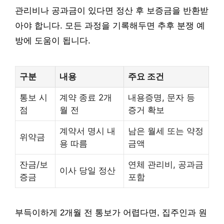
관리비나 공과금이 있다면 정산 후 보증금을 반환받
아야 합니다. 모든 과정을 기록해두면 추후 분쟁 예
방에 도움이 됩니다.
구분
내용
주요 조건
통보 시
계약 종료 2개
내용증명, 문자 등
점
월 전
증거 확보
계약서 명시 내
남은 월세 또는 약정
위약금
용 따름
금액
잔금/보
연체 관리비, 공과금
이사 당일 정산
증금
포함
부득이하게 2개월 전 통보가 어렵다면, 집주인과 원